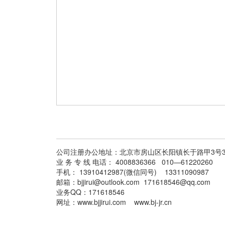
公司注册办公地址：北京市房山区长阳镇长于路甲3号
业 务 专 线 电话： 4008836366 010—61220260
手机： 13910412987(微信同号) 13311090987
邮箱：bjjirui@outlook.com 171618546@qq.com
业务QQ：171618546
网址：www.bjjirui.com www.bj-jr.cn