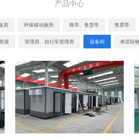
产品中心
板房
环保移动厕所
商亭、售货亭
售票亭
房屋
管理房、自行车管理房
设备间
单层轻