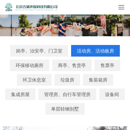
岗亭、治安亭、门卫室
活动房、活动板房
环保移动厕所
商亭、售货亭
售票亭
环卫休息室
垃圾房
集装箱房
集成房屋
管理房、自行车管理房
设备间
单层轻钢别墅