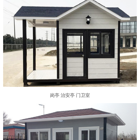
岗亭 治安亭 门卫室