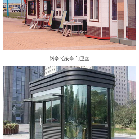
岗亭 治安亭 门卫室