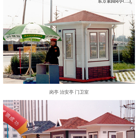
岗亭 治安亭 门卫室