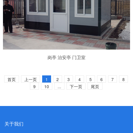
岗亭 治安亭 门卫室
首页
上一页
1
2
3
4
5
6
7
8
9
10
...
下一页
尾页
关于我们