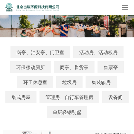
岗亭、治安亭、门卫室
活动房、活动板房
环保移动厕所
商亭、售货亭
售票亭
环卫休息室
垃圾房
集装箱房
集成房屋
管理房、自行车管理房
设备间
单层轻钢别墅